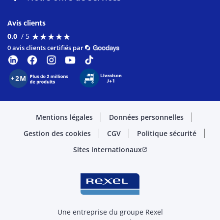
Avis clients
★
★
★
★
★
★
★
★
★
★
0.0
/ 5
0 avis clients certifiés par
Mentions légales
Données personnelles
Gestion des cookies
CGV
Politique sécurité
Sites internationaux
open_in_new
Une entreprise du groupe Rexel