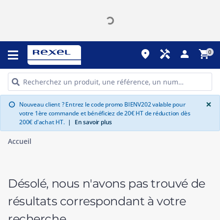
place
handyman
person
shopping_cart
0
G
×
Nouveau client ? Entrez le code promo BIENV202 valable pour
info
votre 1ère commande et bénéficiez de 20€ HT de réduction dès
200€ d'achat HT.
|
En savoir plus
Accueil
Désolé, nous n'avons pas trouvé de
résultats correspondant à votre
recherche