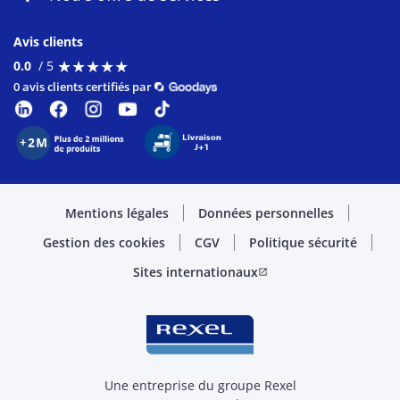
Avis clients
★
★
★
★
★
★
★
★
★
★
0.0
/ 5
0 avis clients certifiés par
Mentions légales
Données personnelles
Gestion des cookies
CGV
Politique sécurité
Sites internationaux
open_in_new
Une entreprise du groupe Rexel