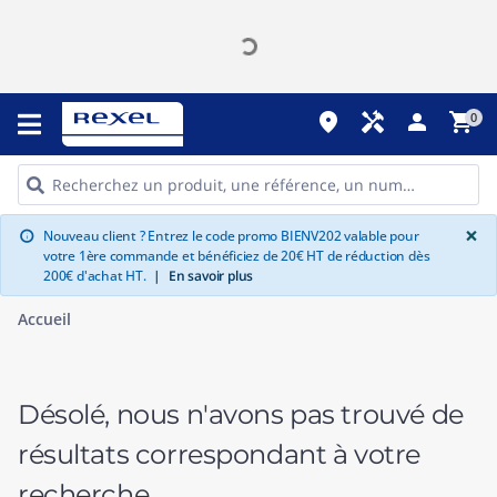
place
handyman
person
shopping_cart
0
G
×
Nouveau client ? Entrez le code promo BIENV202 valable pour
info
votre 1ère commande et bénéficiez de 20€ HT de réduction dès
200€ d'achat HT.
|
En savoir plus
Accueil
Désolé, nous n'avons pas trouvé de
résultats correspondant à votre
recherche