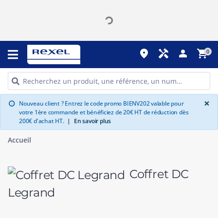
place
handyman
person
shopping_cart
0
G
×
Nouveau client ? Entrez le code promo BIENV202 valable pour
info
votre 1ère commande et bénéficiez de 20€ HT de réduction dès
200€ d'achat HT.
|
En savoir plus
Accueil
Coffret DC
Legrand