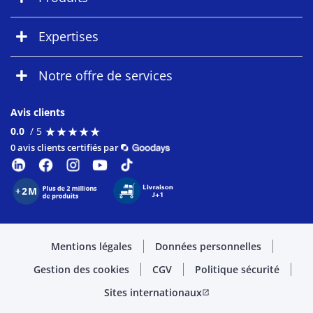
Expertises
Notre offre de services
Avis clients
★
★
★
★
★
★
★
★
★
★
0.0
/ 5
0 avis clients certifiés par
Mentions légales
Données personnelles
Gestion des cookies
CGV
Politique sécurité
Sites internationaux
open_in_new