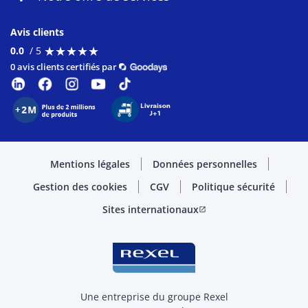
Avis clients
★
★
★
★
★
★
★
★
★
★
0.0
/ 5
0 avis clients certifiés par
Mentions légales
Données personnelles
Gestion des cookies
CGV
Politique sécurité
Sites internationaux
open_in_new
Une entreprise du groupe Rexel