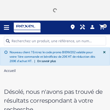
place
handyman
person
shopping_cart
0
G
×
Nouveau client ? Entrez le code promo BIENV202 valable pour
info
votre 1ère commande et bénéficiez de 20€ HT de réduction dès
200€ d'achat HT.
|
En savoir plus
Accueil
Désolé, nous n'avons pas trouvé de
résultats correspondant à votre
recherche