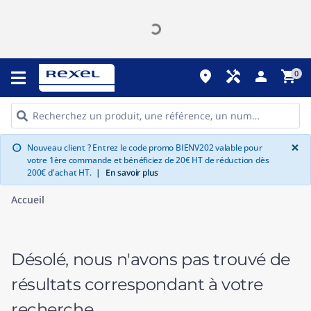
place
handyman
person
shopping_cart
0
G
×
Nouveau client ? Entrez le code promo BIENV202 valable pour
info
votre 1ère commande et bénéficiez de 20€ HT de réduction dès
200€ d'achat HT.
|
En savoir plus
Accueil
Désolé, nous n'avons pas trouvé de
résultats correspondant à votre
recherche