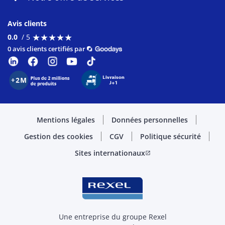
Avis clients
★
★
★
★
★
★
★
★
★
★
0.0
/ 5
0 avis clients certifiés par
Mentions légales
Données personnelles
Gestion des cookies
CGV
Politique sécurité
Sites internationaux
open_in_new
Une entreprise du groupe Rexel