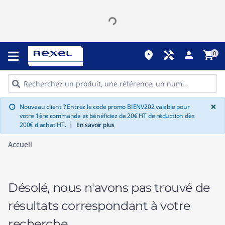
place
handyman
person
shopping_cart
0
G
×
Nouveau client ? Entrez le code promo BIENV202 valable pour
info
votre 1ère commande et bénéficiez de 20€ HT de réduction dès
200€ d'achat HT.
|
En savoir plus
Accueil
Désolé, nous n'avons pas trouvé de
résultats correspondant à votre
recherche