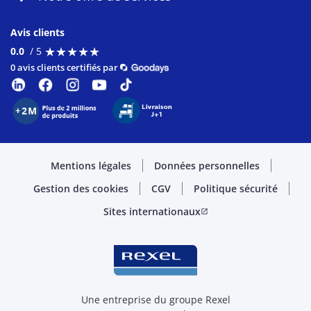
Avis clients
★
★
★
★
★
★
★
★
★
★
0.0
/ 5
0 avis clients certifiés par
Mentions légales
Données personnelles
Gestion des cookies
CGV
Politique sécurité
Sites internationaux
open_in_new
Une entreprise du groupe Rexel