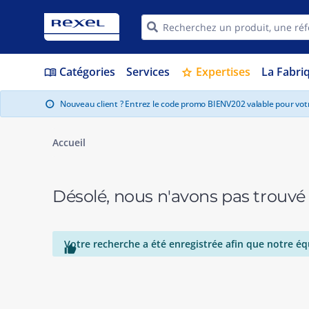
Catégories
Services
Expertises
La Fabri
menu_book
star
Nouveau client ? Entrez le code promo BIENV202 valable pour vo
info
Accueil
Désolé, nous n'avons pas trouvé
Votre recherche a été enregistrée afin que notre éq
