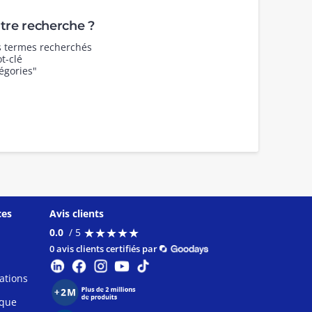
re recherche ?
es termes recherchés
t-clé
égories"
ces
Avis clients
★
★
★
★
★
★
★
★
★
★
0.0
/ 5
0 avis clients certifiés par
ations
ique