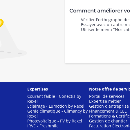
Comment améliorer vot
Vérifier l'orthographe d
Essayer avec un autre mo
Utiliser le menu "Nos cat
Expertises
Notre offre de servi
Courant faible - Conectis by
Portail de services
Rexel
Expertise métier
Eclairage - Lumotion by Rexel
Gestion d'entreprise
Genie climatique - Climancy by
Financement & CEE
Rexel
Formations & Certific
Photovoltaïque - PV by Rexel
Gestion de chantier
IRVE - Freshmile
Facturation Electron