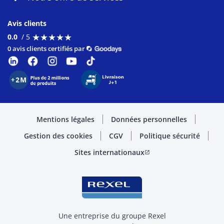
Avis clients
★
★
★
★
★
★
★
★
★
★
0.0
/ 5
0 avis clients certifiés par
Mentions légales
Données personnelles
Gestion des cookies
CGV
Politique sécurité
Sites internationaux
open_in_new
Une entreprise du groupe Rexel