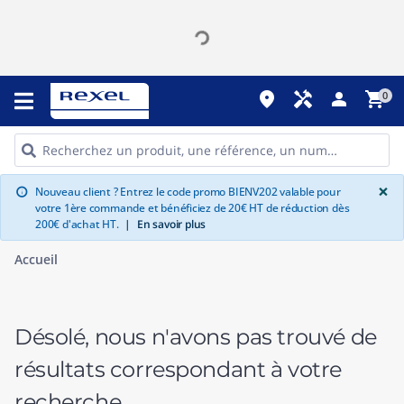
place
handyman
person
shopping_cart
0
G
×
Nouveau client ? Entrez le code promo BIENV202 valable pour
info
votre 1ère commande et bénéficiez de 20€ HT de réduction dès
200€ d'achat HT.
|
En savoir plus
Accueil
Désolé, nous n'avons pas trouvé de
résultats correspondant à votre
recherche