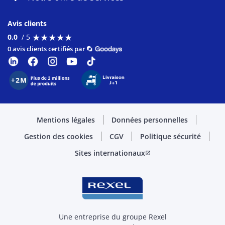
Avis clients
★
★
★
★
★
★
★
★
★
★
0.0
/ 5
0 avis clients certifiés par
Mentions légales
Données personnelles
Gestion des cookies
CGV
Politique sécurité
Sites internationaux
open_in_new
Une entreprise du groupe Rexel