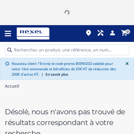
place
handyman
person
shopping_cart
0
G
×
Nouveau client ? Entrez le code promo BIENV202 valable pour
info
votre 1ère commande et bénéficiez de 20€ HT de réduction dès
200€ d'achat HT.
|
En savoir plus
Accueil
Désolé, nous n'avons pas trouvé de
résultats correspondant à votre
recherche