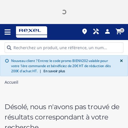
place
handyman
person
shopping_cart
0
G
×
Nouveau client ? Entrez le code promo BIENV202 valable pour
info
votre 1ère commande et bénéficiez de 20€ HT de réduction dès
200€ d'achat HT.
|
En savoir plus
Accueil
Désolé, nous n'avons pas trouvé de
résultats correspondant à votre
recherche