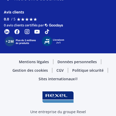
Avis clients
★
★
★
★
★
★
★
★
★
★
0.0
/ 5
0 avis clients certifiés par
Mentions légales
Données personnelles
Gestion des cookies
CGV
Politique sécurité
Sites internationaux
open_in_new
Une entreprise du groupe Rexel