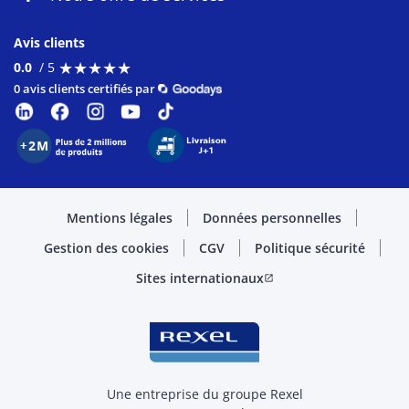
Avis clients
★
★
★
★
★
★
★
★
★
★
0.0
/ 5
0 avis clients certifiés par
Mentions légales
Données personnelles
Gestion des cookies
CGV
Politique sécurité
Sites internationaux
open_in_new
Une entreprise du groupe Rexel