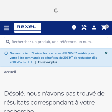
place
handyman
person
shopping_cart
0
G
×
Nouveau client ? Entrez le code promo BIENV202 valable pour
info
votre 1ère commande et bénéficiez de 20€ HT de réduction dès
200€ d'achat HT.
|
En savoir plus
Accueil
Désolé, nous n'avons pas trouvé de
résultats correspondant à votre
recherche