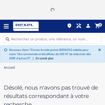
place
handyman
person
shopping_cart
0
G
×
Nouveau client ? Entrez le code promo BIENV202 valable pour
info
votre 1ère commande et bénéficiez de 20€ HT de réduction dès
200€ d'achat HT.
|
En savoir plus
Accueil
Désolé, nous n'avons pas trouvé de
résultats correspondant à votre
recherche