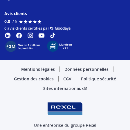
Avis clients
★
★
★
★
★
★
★
★
★
★
0.0
/ 5
0 avis clients certifiés par
Mentions légales
Données personnelles
Gestion des cookies
CGV
Politique sécurité
Sites internationaux
open_in_new
Une entreprise du groupe Rexel