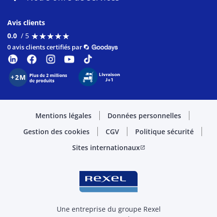
Avis clients
★
★
★
★
★
★
★
★
★
★
0.0
/ 5
0 avis clients certifiés par
Mentions légales
Données personnelles
Gestion des cookies
CGV
Politique sécurité
Sites internationaux
open_in_new
Une entreprise du groupe Rexel