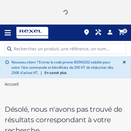
place
handyman
person
shopping_cart
0
G
×
Nouveau client ? Entrez le code promo BIENV202 valable pour
info
votre 1ère commande et bénéficiez de 20€ HT de réduction dès
200€ d'achat HT.
|
En savoir plus
Accueil
Désolé, nous n'avons pas trouvé de
résultats correspondant à votre
recherche