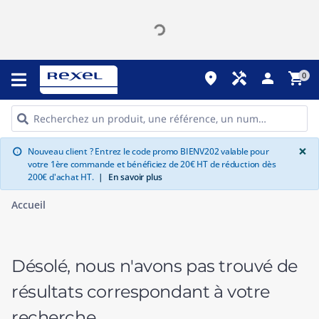
place
handyman
person
shopping_cart
0
G
×
Nouveau client ? Entrez le code promo BIENV202 valable pour
info
votre 1ère commande et bénéficiez de 20€ HT de réduction dès
200€ d'achat HT.
|
En savoir plus
Accueil
Désolé, nous n'avons pas trouvé de
résultats correspondant à votre
recherche