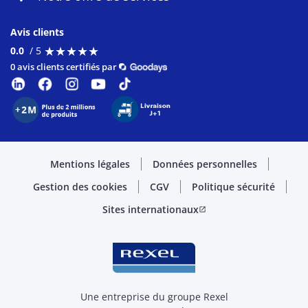
Avis clients
★
★
★
★
★
★
★
★
★
★
0.0
/ 5
0 avis clients certifiés par
Mentions légales
Données personnelles
Gestion des cookies
CGV
Politique sécurité
Sites internationaux
open_in_new
Une entreprise du groupe Rexel