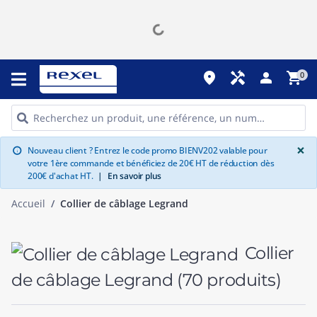
place
handyman
person
shopping_cart
0
G
×
Nouveau client ? Entrez le code promo BIENV202 valable pour
info
votre 1ère commande et bénéficiez de 20€ HT de réduction dès
200€ d'achat HT.
|
En savoir plus
Accueil
Collier de câblage Legrand
Collier
de câblage Legrand
(70 produits)