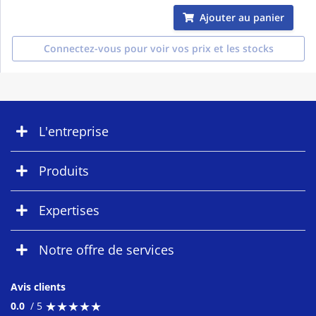
Ajouter au panier
Connectez-vous pour voir vos prix et les stocks
L'entreprise
Produits
Expertises
Notre offre de services
Avis clients
★
★
★
★
★
★
★
★
★
★
0.0
/ 5