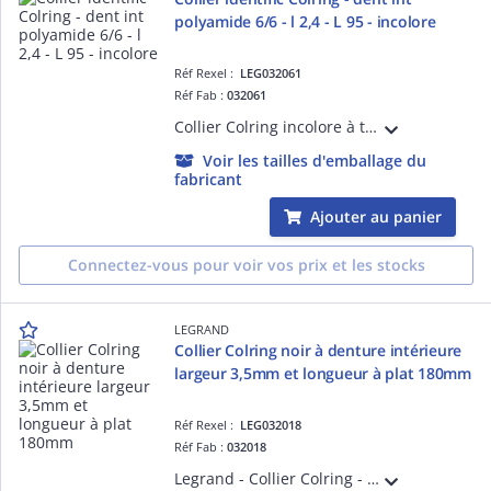
polyamide 6/6 - l 2,4 - L 95 - incolore
Réf Rexel :
LEG032061
Réf Fab :
032061
Collier Colring incolore à tête auto-bloquante à denture intérieure avec identification largeur 2,4mm et longueur à plat 95mm - diamètre de serrage de 4 à 18mm - conforme à la norme EN 62275 (NFC 68-146)
Voir les tailles d'emballage du
fabricant
Ajouter au panier
Connectez-vous pour voir vos prix et les stocks
LEGRAND
Collier Colring noir à denture intérieure
largeur 3,5mm et longueur à plat 180mm
Réf Rexel :
LEG032018
Réf Fab :
032018
Legrand - Collier Colring - dent int polyamide 6/6 - l 3,5 - L 180 - noir (blist)