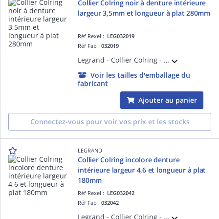
Collier Colring noir à denture intérieure
largeur 3,5mm et longueur à plat 280mm
Réf Rexel :
LEG032019
Réf Fab :
032019
Legrand - Collier Colring - dent int polyamide 6/6 - l 3,5 - L 280 - noir (blist)
Voir les tailles d'emballage du
fabricant
Ajouter au panier
Connectez-vous pour voir vos prix et les stocks
LEGRAND
Collier Colring incolore denture
intérieure largeur 4,6 et longueur à plat
180mm
Réf Rexel :
LEG032042
Réf Fab :
032042
Legrand - Collier Colring - dent int polyamide 6/6 - l 4,6 - L 180 - incolore (blist)