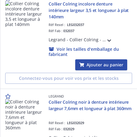
Collier Colring incolore denture
intérieure largeur 3,5 et longueur à plat
140mm
Réf Rexel :
LEG032037
Réf Fab :
032037
Legrand - Collier Colring - dent int polyamide 6/6 - l 3,5 - L 140 - incolore (blist)
Voir les tailles d'emballage du
fabricant
Ajouter au panier
Connectez-vous pour voir vos prix et les stocks
LEGRAND
Collier Colring noir à denture intérieure
largeur 7,6mm et longueur à plat 360mm
Réf Rexel :
LEG032029
Réf Fab :
032029