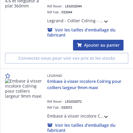
Réf Rexel :
LEG032044
Réf Fab :
032044
Legrand - Collier Colring - dent int polyamide 6/6 - l 4,6 - L 360 - incolore (blist)
Voir les tailles d'emballage du
fabricant
Ajouter au panier
Connectez-vous pour voir vos prix et les stocks
LEGRAND
Embase à visser incolore Colring pour
colliers largeur 9mm maxi
Réf Rexel :
LEG032072
Réf Fab :
032072
Embase à visser incolore Colring pour colliers largeur 9mm maxi - fixation par vis D=5mm
Voir les tailles d'emballage du
fabricant