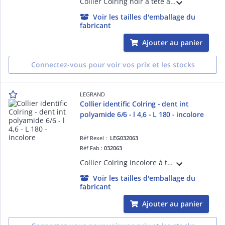
Collier Colring noir à tête auto-bloquante à denture intérieure largeur 7,6mm et longueur à plat 360mm - diamètre de serrage de 4,8 à 98mm - protégé ultraviolets - haute température - conforme à la norme EN 62275 (NFC 68-146)
Voir les tailles d'emballage du
fabricant
Ajouter au panier
Connectez-vous pour voir vos prix et les stocks
LEGRAND
Collier identific Colring - dent int
polyamide 6/6 - l 4,6 - L 180 - incolore
Réf Rexel :
LEG032063
Réf Fab :
032063
Collier Colring incolore à tête auto-bloquante à denture intérieure avec identification largeur 4,6mm et longueur à plat 180mm - diamètre de serrage de 9,5 à 46mm - conforme à la norme EN 62275 (NFC 68-146)
Voir les tailles d'emballage du
fabricant
Ajouter au panier