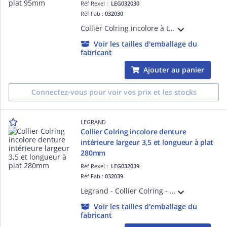
Réf Rexel :
LEG032030
Réf Fab :
032030
Collier Colring incolore à tête auto-bloquante à denture intérieure largeur 2,4mm et longueur à plat 95mm - diamètre de serrage de 1,6 à 18mm - conforme à la norme EN 62275 (NFC 68-146)
Voir les tailles d'emballage du
fabricant
Ajouter au panier
Connectez-vous pour voir vos prix et les stocks
LEGRAND
Collier Colring incolore denture
intérieure largeur 3,5 et longueur à plat
280mm
Réf Rexel :
LEG032039
Réf Fab :
032039
Legrand - Collier Colring - dent int polyamide 6/6 - l 3,5 - L 280 - incolore (blist)
Voir les tailles d'emballage du
fabricant