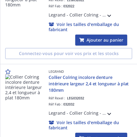
Réf Fab :
032022
Legrand - Collier Colring - dent int polyamide 6/6 - l 4,6 - L 180 - noir (blist)
Voir les tailles d'emballage du
fabricant
Ajouter au panier
Connectez-vous pour voir vos prix et les stocks
LEGRAND
Collier Colring incolore denture
intérieure largeur 2,4 et longueur à plat
180mm
Réf Rexel :
LEG032032
Réf Fab :
032032
Legrand - Collier Colring - dent int polyamide 6/6 - l 2,4 - L 180 - incolore (blist)
Voir les tailles d'emballage du
fabricant