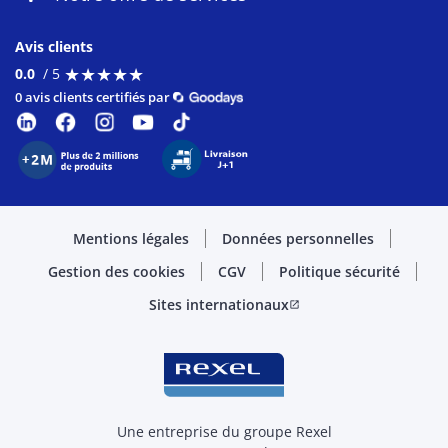
Avis clients
★
★
★
★
★
★
★
★
★
★
0.0
/ 5
0 avis clients certifiés par
Mentions légales
Données personnelles
Gestion des cookies
CGV
Politique sécurité
Sites internationaux
open_in_new
Une entreprise du groupe Rexel