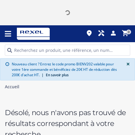
place
handyman
person
shopping_cart
0
G
×
Nouveau client ? Entrez le code promo BIENV202 valable pour
info
votre 1ère commande et bénéficiez de 20€ HT de réduction dès
200€ d'achat HT.
|
En savoir plus
Accueil
Désolé, nous n'avons pas trouvé de
résultats correspondant à votre
recherche