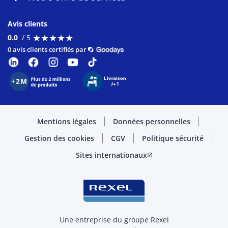
Avis clients
★
★
★
★
★
★
★
★
★
★
0.0
/ 5
0 avis clients certifiés par
Mentions légales
Données personnelles
Gestion des cookies
CGV
Politique sécurité
Sites internationaux
open_in_new
Une entreprise du groupe Rexel