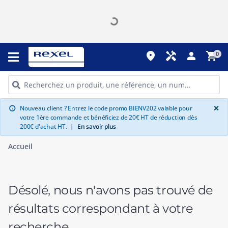
place
handyman
person
shopping_cart
0
G
×
Nouveau client ? Entrez le code promo BIENV202 valable pour
info
votre 1ère commande et bénéficiez de 20€ HT de réduction dès
200€ d'achat HT.
|
En savoir plus
Accueil
Désolé, nous n'avons pas trouvé de
résultats correspondant à votre
recherche