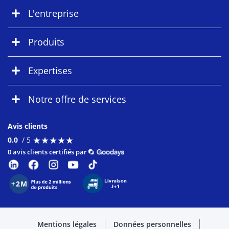
L'entreprise
Produits
Expertises
Notre offre de services
Avis clients
★
★
★
★
★
★
★
★
★
★
0.0
/ 5
0 avis clients certifiés par
Mentions légales
Données personnelles