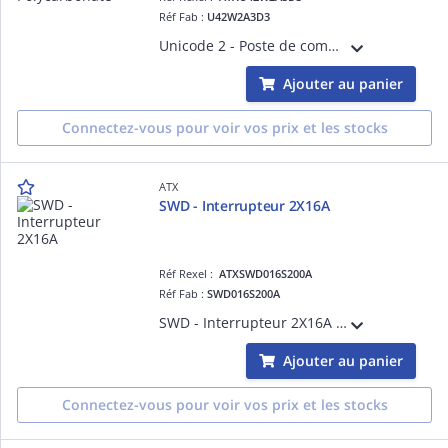
Réf Fab :
U42W2A3D3
Unicode 2 - Poste de commande 2 fonctions Polycarbonate Contacts bas niveau < 5mA. Entrées de cable pour cable non armé. Un bouton poussoir vert (NO+NC) et un arret d'urgence (NO+NC)
Ajouter au panier
Connectez-vous pour voir vos prix et les stocks
ATX
SWD - Interrupteur 2X16A
Réf Rexel :
ATXSWD016S200A
Réf Fab :
SWD016S200A
SWD - Interrupteur 2X16A Entrées taruadées en partie supérieure et en partie inférieure
Ajouter au panier
Connectez-vous pour voir vos prix et les stocks