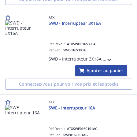
ATX
SWD - Interrupteur 3X16A
Réf Rexel :
ATXSWD016S300A
Réf Fab :
SWD016S300A
SWD - Interrupteur 3X16A Entrées taruadées en partie supérieure et en partie inférieure
Ajouter au panier
Connectez-vous pour voir vos prix et les stocks
ATX
SWE - Interrupteur 16A
Réf Rexel :
ATXSWE016C101AG
Réf Fab :
SWE016C101AG