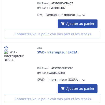
Réf Rexel :
ATXDMB040D4Q7
Réf Fab :
DMB040D4Q7
DM - Demarreur moteur IIB 4KW 380 Vac 50/60Hz Protection Exd.
Ajouter au panier
Connectez-vous pour voir vos prix et les stocks
ATX
SWD - Interrupteur 3X63A
Réf Rexel :
ATXSWD063S300E
Réf Fab :
SWD063S300E
SWD - Interrupteur 3X63A Entrées taruadées en partie supérieure et en partie inférieure
Ajouter au panier
Connectez-vous pour voir vos prix et les stocks