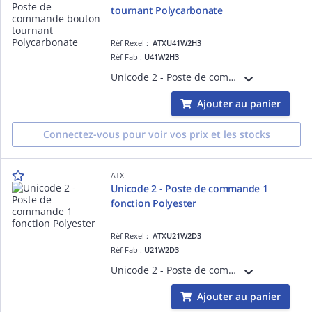
tournant Polycarbonate
Réf Rexel :
ATXU41W2H3
Réf Fab :
U41W2H3
Unicode 2 - Poste de commande bouton tournant Polycarbonate ATEX / IECEx Zone 1-21 Contacts bas niveau < 5mA. Entrées de cable pour cable non armé. Sélecteur 2 positions Fourni avec 1 contact NO + 1 contact NC
Ajouter au panier
Connectez-vous pour voir vos prix et les stocks
ATX
Unicode 2 - Poste de commande 1
fonction Polyester
Réf Rexel :
ATXU21W2D3
Réf Fab :
U21W2D3
Unicode 2 - Poste de commande 1 fonction Polyester Contacts bas niveau < 5mA. Entrées de cable pour cable non armé. Arret d'urgence Fourni avec 1 contact NO + 1 contact NC
Ajouter au panier