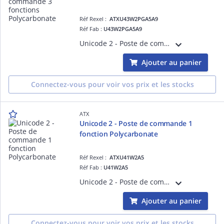
Réf Rexel :
ATXU43W2PGA5A9
Réf Fab :
U43W2PGA5A9
Unicode 2 - Poste de commande 3 fonctions Polycarbonate Contacts bas niveau < 5mA. Entrées de cable pour cable non armé. Un voyant vert 12 à 254 Vca, 12 à 60 Vcc, un bouton poussoir vert (NO) et un bouton poussoir rouge (NC)
Ajouter au panier
Connectez-vous pour voir vos prix et les stocks
ATX
Unicode 2 - Poste de commande 1
fonction Polycarbonate
Réf Rexel :
ATXU41W2A5
Réf Fab :
U41W2A5
Unicode 2 - Poste de commande 1 fonction Polycarbonate Contacts bas niveau < 5mA. Entrées de cable pour cable non armé.
Ajouter au panier
Connectez-vous pour voir vos prix et les stocks