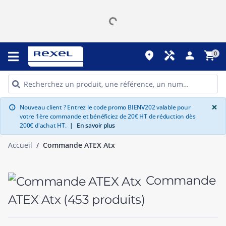
place
handyman
person
shopping_cart
0
G
×
Nouveau client ? Entrez le code promo BIENV202 valable pour
info
votre 1ère commande et bénéficiez de 20€ HT de réduction dès
200€ d'achat HT.
|
En savoir plus
Accueil
Commande ATEX Atx
Commande
ATEX Atx
(453 produits)