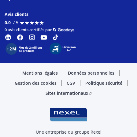
Avis clients
★
★
★
★
★
★
★
★
★
★
0.0
/ 5
0 avis clients certifiés par
Mentions légales
Données personnelles
Gestion des cookies
CGV
Politique sécurité
Sites internationaux
open_in_new
Une entreprise du groupe Rexel