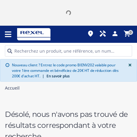
place
handyman
person
shopping_cart
0
G
×
Nouveau client ? Entrez le code promo BIENV202 valable pour
info
votre 1ère commande et bénéficiez de 20€ HT de réduction dès
200€ d'achat HT.
|
En savoir plus
Accueil
Désolé, nous n'avons pas trouvé de
résultats correspondant à votre
recherche