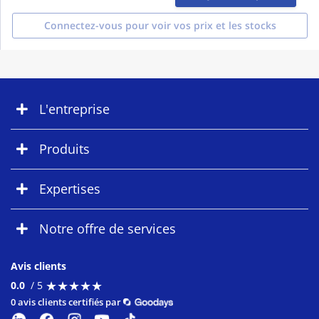
Connectez-vous pour voir vos prix et les stocks
L'entreprise
Produits
Expertises
Notre offre de services
Avis clients
★
★
★
★
★
★
★
★
★
★
0.0
/ 5
0 avis clients certifiés par