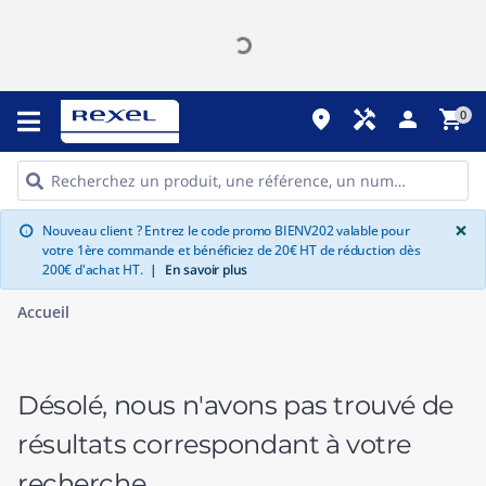
place
handyman
person
shopping_cart
0
G
×
Nouveau client ? Entrez le code promo BIENV202 valable pour
info
votre 1ère commande et bénéficiez de 20€ HT de réduction dès
200€ d'achat HT.
|
En savoir plus
Accueil
Désolé, nous n'avons pas trouvé de
résultats correspondant à votre
recherche