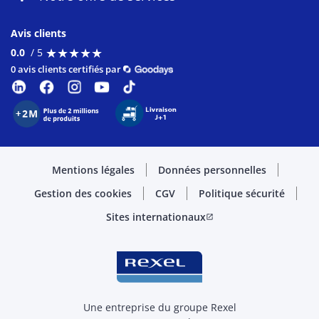
Avis clients
★
★
★
★
★
★
★
★
★
★
0.0
/ 5
0 avis clients certifiés par
Mentions légales
Données personnelles
Gestion des cookies
CGV
Politique sécurité
Sites internationaux
open_in_new
Une entreprise du groupe Rexel