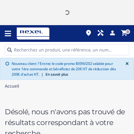
place
handyman
person
shopping_cart
0
G
×
Nouveau client ? Entrez le code promo BIENV202 valable pour
info
votre 1ère commande et bénéficiez de 20€ HT de réduction dès
200€ d'achat HT.
|
En savoir plus
Accueil
Désolé, nous n'avons pas trouvé de
résultats correspondant à votre
recherche