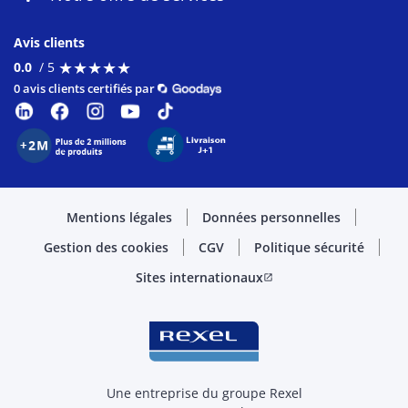
Avis clients
★
★
★
★
★
★
★
★
★
★
0.0
/ 5
0 avis clients certifiés par
Mentions légales
Données personnelles
Gestion des cookies
CGV
Politique sécurité
Sites internationaux
open_in_new
Une entreprise du groupe Rexel