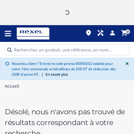
place
handyman
person
shopping_cart
0
G
×
Nouveau client ? Entrez le code promo BIENV202 valable pour
info
votre 1ère commande et bénéficiez de 20€ HT de réduction dès
200€ d'achat HT.
|
En savoir plus
Accueil
Désolé, nous n'avons pas trouvé de
résultats correspondant à votre
recherche