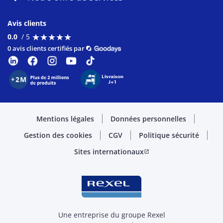
Avis clients
★
★
★
★
★
★
★
★
★
★
0.0
/ 5
0 avis clients certifiés par
Mentions légales
Données personnelles
Gestion des cookies
CGV
Politique sécurité
Sites internationaux
open_in_new
Une entreprise du groupe Rexel