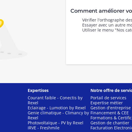
Comment améliorer vot
Vérifier l'orthographe d
Essayer avec un autre mo
Utiliser le menu "Nos cat
Expertises
Notre offre de servi
Courant faible - Conectis by
Portail de services
Rexel
Expertise métier
Eclairage - Lumotion by Rexel
Gestion d'entreprise
Genie climatique - Climancy by
Financement & CEE
Rexel
Formations & Certific
Photovoltaïque - PV by Rexel
Gestion de chantier
IRVE - Freshmile
Facturation Electron