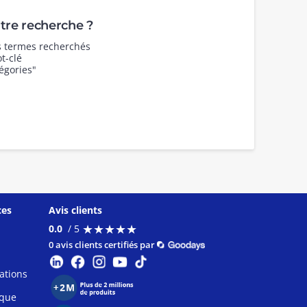
re recherche ?
es termes recherchés
t-clé
égories"
ces
Avis clients
★
★
★
★
★
★
★
★
★
★
0.0
/ 5
0 avis clients certifiés par
ations
ique