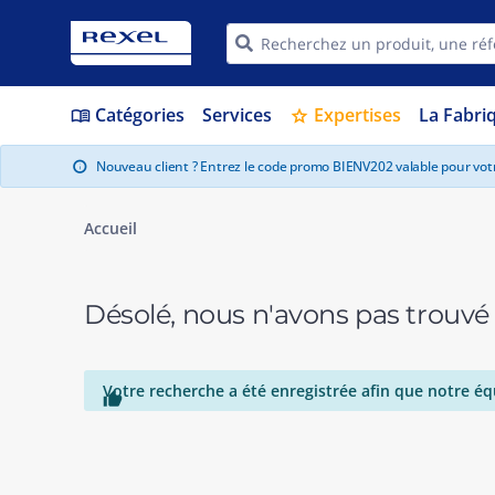
Catégories
Services
Expertises
La Fabri
menu_book
star
Nouveau client ? Entrez le code promo BIENV202 valable pour vo
info
Accueil
Désolé, nous n'avons pas trouvé
Votre recherche a été enregistrée afin que notre éq
