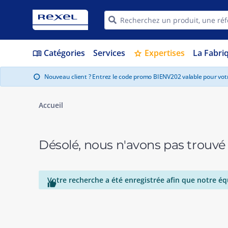
Catégories
Services
Expertises
La Fabri
menu_book
star
Nouveau client ? Entrez le code promo BIENV202 valable pour vo
info
Accueil
Désolé, nous n'avons pas trouvé
Votre recherche a été enregistrée afin que notre éq
