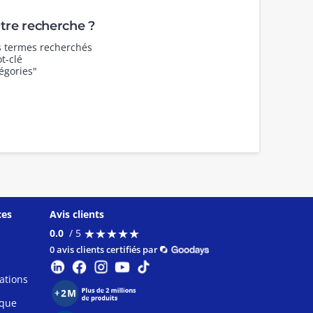
re recherche ?
es termes recherchés
t-clé
égories"
ces
Avis clients
★
★
★
★
★
★
★
★
★
★
0.0
/ 5
0 avis clients certifiés par
ations
ique