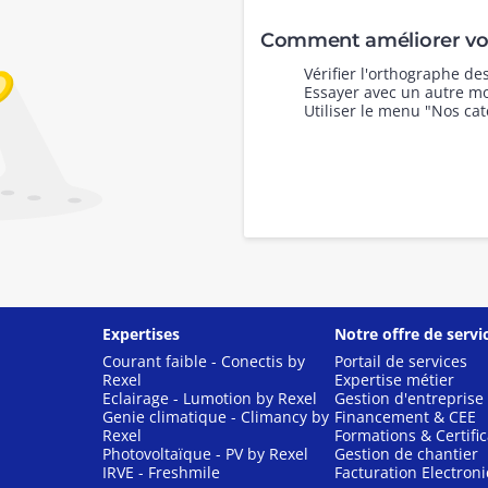
Comment améliorer vot
Vérifier l'orthographe d
Essayer avec un autre mo
Utiliser le menu "Nos cat
Expertises
Notre offre de servi
Courant faible - Conectis by
Portail de services
Rexel
Expertise métier
Eclairage - Lumotion by Rexel
Gestion d'entreprise
Genie climatique - Climancy by
Financement & CEE
Rexel
Formations & Certific
Photovoltaïque - PV by Rexel
Gestion de chantier
IRVE - Freshmile
Facturation Electron