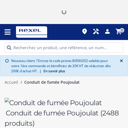
place
handyman
person
shopping_cart
0
G
×
Nouveau client ? Entrez le code promo BIENV202 valable pour
info
votre 1ère commande et bénéficiez de 20€ HT de réduction dès
200€ d'achat HT.
|
En savoir plus
Accueil
Conduit de fumée Poujoulat
Conduit de fumée Poujoulat
(2488
produits)