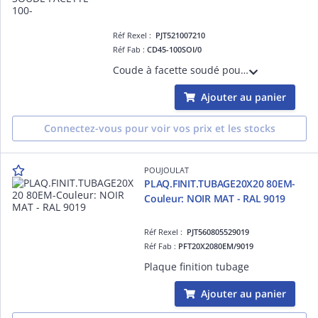
Réf Rexel :
PJT521007210
Réf Fab :
CD45-100SOI/0
Coude à facette soudé pour dévoiement, simple paroi FUMISTERIE INOX SOI Poujoulat diam.100 - 045° pour Chaudière
Ajouter au panier
Connectez-vous pour voir vos prix et les stocks
POUJOULAT
PLAQ.FINIT.TUBAGE20X20 80EM-
Couleur: NOIR MAT - RAL 9019
Réf Rexel :
PJT560805529019
Réf Fab :
PFT20X2080EM/9019
Plaque finition tubage
Ajouter au panier