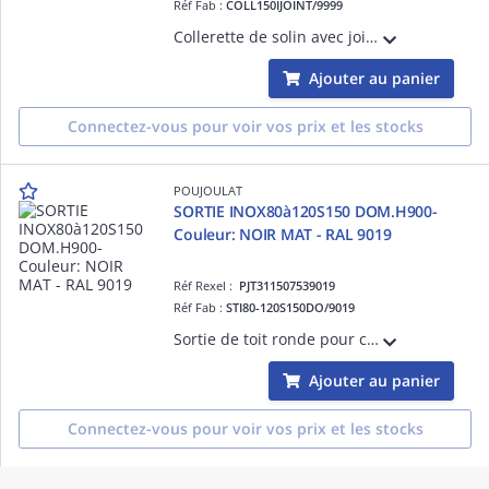
Réf Fab :
COLL150IJOINT/9999
Collerette de solin avec joint, INOX INOX Poujoulat diam.150 Non peint
Ajouter au panier
Connectez-vous pour voir vos prix et les stocks
POUJOULAT
SORTIE INOX80à120S150 DOM.H900-
Couleur: NOIR MAT - RAL 9019
Réf Rexel :
PJT311507539019
Réf Fab :
STI80-120S150DO/9019
Sortie de toit ronde pour conduit Inox-Galva POUJOULAT, double paroi Laine de roche SORTIE DE TOIT RONDE, diam.150 - Noir mat pour Cuisinière, Insert, Foyer, Poêle à Gaz, Bois bûches, Fioul
Ajouter au panier
Connectez-vous pour voir vos prix et les stocks