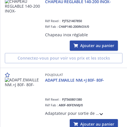
CHAPEAU REGLABLE 140-200 INOX-
Réf Rexel :
PJT521407850
Réf Fab :
CHAP140-200INOX/0
Chapeau inox réglable
Ajouter au panier
Connectez-vous pour voir vos prix et les stocks
POUJOULAT
ADAPT.EMAILLE NM.+J 80F- 80F-
Réf Rexel :
PJT560801380
Réf Fab :
A80F-80FENMJ/0
Adaptateur pour sortie de fumées du poêle avec joint
Ajouter au panier