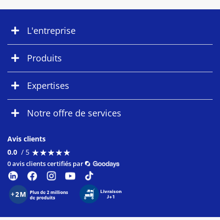
L'entreprise
Produits
Expertises
Notre offre de services
Avis clients
★
★
★
★
★
★
★
★
★
★
0.0
/ 5
0 avis clients certifiés par