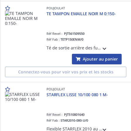
POUJOULAT
TE TAMPON EMAILLE NOIR M 0:150-
Réf Rexel :
PJT561509550
Réf Fab :
TETP150ENM/0
Té de sortie arrière des fumées
Ajouter au panier
Connectez-vous pour voir vos prix et les stocks
POUJOULAT
STARFLEX LISSE 10/100 080 1 M-
Réf Rexel :
PJT510801640
Réf Fab :
STAR2010-080-U/0
Flexible STARFLEX 2010 au mètreTubage, simple paroi TUBAGE FLEXIBLE Poujoulat diam.80