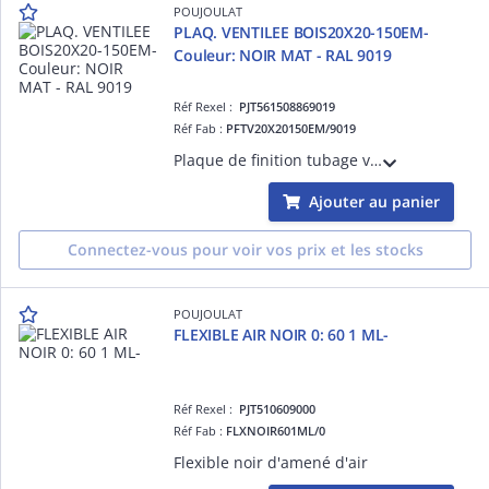
POUJOULAT
PLAQ. VENTILEE BOIS20X20-150EM-
Couleur: NOIR MAT - RAL 9019
Réf Rexel :
PJT561508869019
Réf Fab :
PFTV20X20150EM/9019
Plaque de finition tubage ventilée, FUMISTERIE EMAILLÉ - POÊLE À BOIS Poujoulat diam.150 - 0,3 mm Noir mat
Ajouter au panier
Connectez-vous pour voir vos prix et les stocks
POUJOULAT
FLEXIBLE AIR NOIR 0: 60 1 ML-
Réf Rexel :
PJT510609000
Réf Fab :
FLXNOIR601ML/0
Flexible noir d'amené d'air