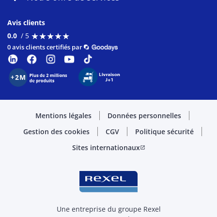
Avis clients
★
★
★
★
★
★
★
★
★
★
0.0
/ 5
0 avis clients certifiés par
Mentions légales
Données personnelles
Gestion des cookies
CGV
Politique sécurité
Sites internationaux
open_in_new
Une entreprise du groupe Rexel