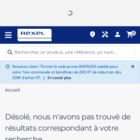
place
handyman
person
shopping_cart
0
G
×
Nouveau client ? Entrez le code promo BIENV202 valable pour
info
votre 1ère commande et bénéficiez de 20€ HT de réduction dès
200€ d'achat HT.
|
En savoir plus
Accueil
Désolé, nous n'avons pas trouvé de
résultats correspondant à votre
recherche