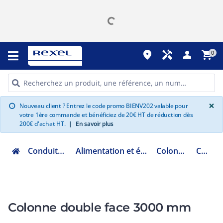
place
handyman
person
shopping_cart
0
G
×
Nouveau client ? Entrez le code promo BIENV202 valable pour
info
votre 1ère commande et bénéficiez de 20€ HT de réduction dès
200€ d'achat HT.
|
En savoir plus
Conduits et cheminements
Alimentation et équipement du poste de travail
Colonne et colonnette
COLDF3000
Colonne double face 3000 mm