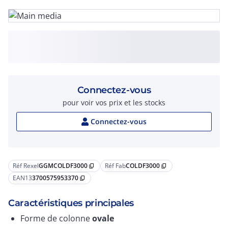
Connectez-vous
pour voir vos prix et les stocks
Connectez-vous
Réf Rexel
GGMCOLDF3000
Réf Fab
COLDF3000
content_copy
content_copy
EAN13
3700575953370
content_copy
Caractéristiques principales
Forme de colonne
ovale