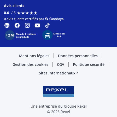
Avis clients
★
★
★
★
★
★
★
★
★
★
0.0
/ 5
0 avis clients certifiés par
Mentions légales
Données personnelles
Gestion des cookies
CGV
Politique sécurité
Sites internationaux
open_in_new
Une entreprise du groupe Rexel
© 2026 Rexel