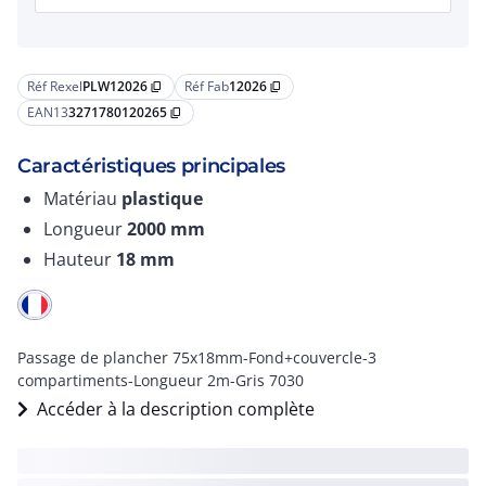
Réf Rexel
PLW12026
Réf Fab
12026
content_copy
content_copy
EAN13
3271780120265
content_copy
Caractéristiques principales
Matériau
plastique
Longueur
2000
mm
Hauteur
18
mm
Passage de plancher 75x18mm-Fond+couvercle-3
compartiments-Longueur 2m-Gris 7030
Accéder à la description complète