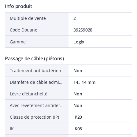
Info produit
Multiple de vente
2
Code Douane
39259020
Gamme
Logix
Passage de câble (piétons)
Traitement antibactérien
Non
Diamètre de câble admissible
14...14 mm
Lèvre d'étanchéité
Non
Avec revêtement antidérapant
Non
Classe de protection (IP)
IP20
IK
IK08