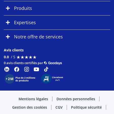
Produits
Expertises
Notre offre de services
Avis clients
★
★
★
★
★
★
★
★
★
★
0.0
/ 5
0 avis clients certifiés par
Mentions légales
Données personnelles
Gestion des cookies
CGV
Politique sécurité