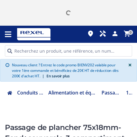
place
handyman
person
shopping_cart
0
G
×
Nouveau client ? Entrez le code promo BIENV202 valable pour
info
votre 1ère commande et bénéficiez de 20€ HT de réduction dès
200€ d'achat HT.
|
En savoir plus
Conduits et cheminements
Alimentation et équipement du poste de travail
Passage de plancher
12026
Passage de plancher 75x18mm-