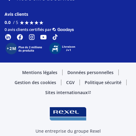
Avis clients
★
★
★
★
★
★
★
★
★
★
0.0
/ 5
0 avis clients certifiés par
Mentions légales
Données personnelles
Gestion des cookies
CGV
Politique sécurité
Sites internationaux
open_in_new
Une entreprise du groupe Rexel