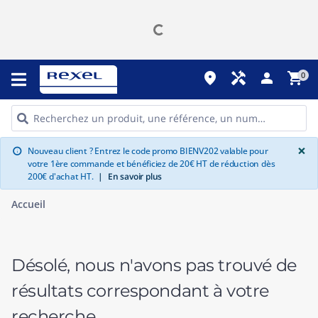
place
handyman
person
shopping_cart
0
G
×
Nouveau client ? Entrez le code promo BIENV202 valable pour
info
votre 1ère commande et bénéficiez de 20€ HT de réduction dès
200€ d'achat HT.
|
En savoir plus
Accueil
Désolé, nous n'avons pas trouvé de
résultats correspondant à votre
recherche