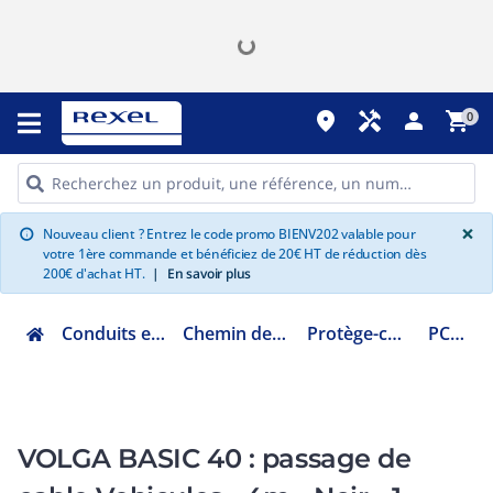
place
handyman
person
shopping_cart
0
G
×
Nouveau client ? Entrez le code promo BIENV202 valable pour
info
votre 1ère commande et bénéficiez de 20€ HT de réduction dès
200€ d'achat HT.
|
En savoir plus
Conduits et cheminements
Chemin de câbles et échelle
Protège-câbles et caniveau
PCB40A400
VOLGA BASIC 40 : passage de