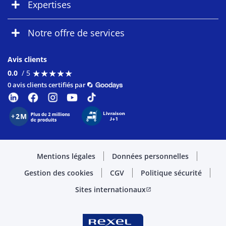
Expertises
Notre offre de services
Avis clients
★
★
★
★
★
★
★
★
★
★
0.0
/ 5
0 avis clients certifiés par
Mentions légales
Données personnelles
Gestion des cookies
CGV
Politique sécurité
Sites internationaux
open_in_new