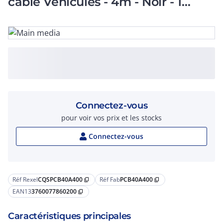
cable Vehicules - 4m - Noir - 1
câble D=40mm -
Connectez-vous
pour voir vos prix et les stocks
Connectez-vous
Réf Rexel
CQSPCB40A400
Réf Fab
PCB40A400
content_copy
content_copy
EAN13
3760077860200
content_copy
Caractéristiques principales