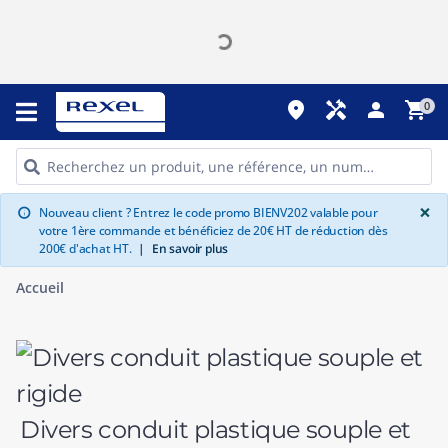
place
handyman
person
shopping_cart
0
G
×
Nouveau client ? Entrez le code promo BIENV202 valable pour
info
votre 1ère commande et bénéficiez de 20€ HT de réduction dès
200€ d'achat HT.
|
En savoir plus
Accueil
Divers conduit plastique souple et