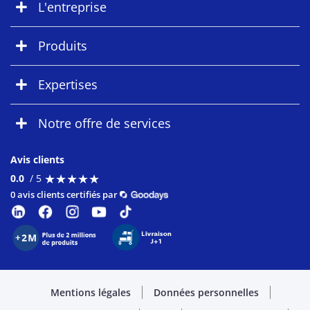
L'entreprise
Produits
Expertises
Notre offre de services
Avis clients
★
★
★
★
★
★
★
★
★
★
0.0
/ 5
0 avis clients certifiés par
Mentions légales
Données personnelles