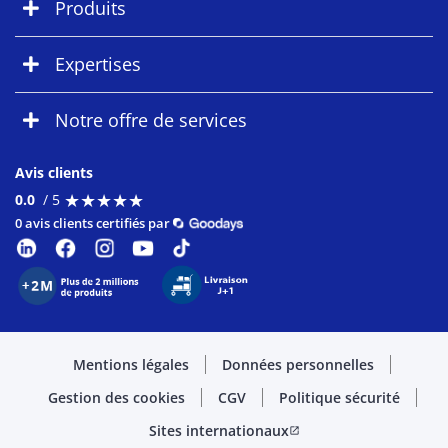
Produits
Expertises
Notre offre de services
Avis clients
★
★
★
★
★
★
★
★
★
★
0.0
/ 5
0 avis clients certifiés par
Mentions légales
Données personnelles
Gestion des cookies
CGV
Politique sécurité
Sites internationaux
open_in_new