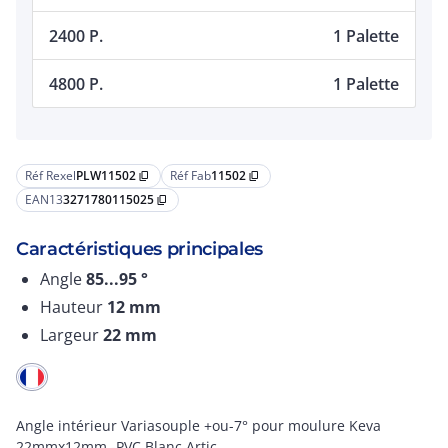
2400 P.
1 Palette
4800 P.
1 Palette
Réf Rexel
PLW11502
Réf Fab
11502
content_copy
content_copy
EAN13
3271780115025
content_copy
Caractéristiques principales
Angle
85...95
°
Hauteur
12
mm
Largeur
22
mm
Angle intérieur Variasouple +ou-7° pour moulure Keva
22mmx12mm -PVC Blanc Artic