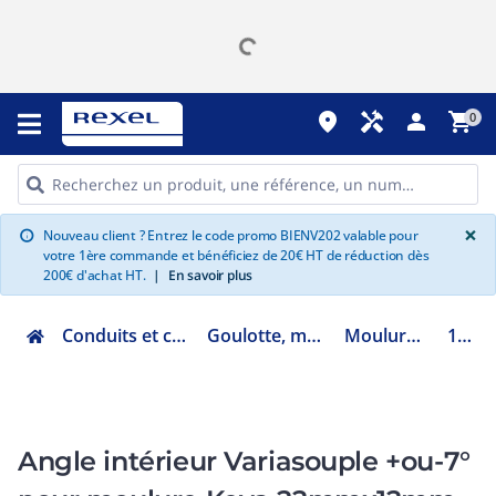
place
handyman
person
shopping_cart
0
G
×
Nouveau client ? Entrez le code promo BIENV202 valable pour
info
votre 1ère commande et bénéficiez de 20€ HT de réduction dès
200€ d'achat HT.
|
En savoir plus
Conduits et cheminements
Goulotte, moulure et GTL
Moulure et plinthe
11502
Angle intérieur Variasouple +ou-7°