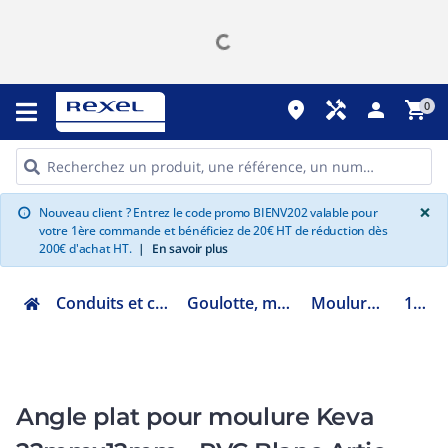
place
handyman
person
shopping_cart
0
G
×
Nouveau client ? Entrez le code promo BIENV202 valable pour
info
votre 1ère commande et bénéficiez de 20€ HT de réduction dès
200€ d'achat HT.
|
En savoir plus
Conduits et cheminements
Goulotte, moulure et GTL
Moulure et plinthe
11504
Angle plat pour moulure Keva