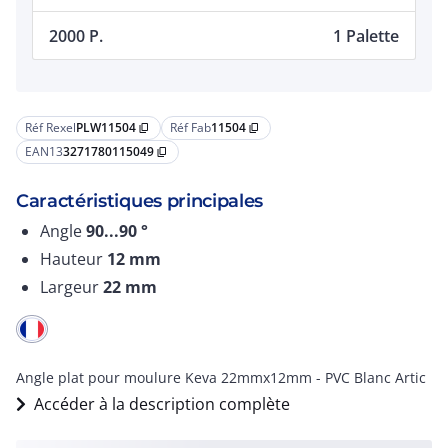
2000 P.
1 Palette
Réf Rexel
PLW11504
Réf Fab
11504
content_copy
content_copy
EAN13
3271780115049
content_copy
Caractéristiques principales
Angle
90...90
°
Hauteur
12
mm
Largeur
22
mm
Angle plat pour moulure Keva 22mmx12mm - PVC Blanc Artic
Accéder à la description complète