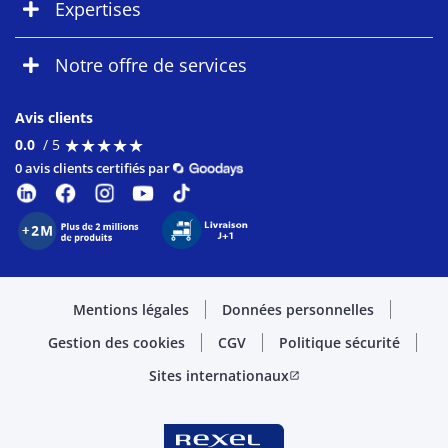
Expertises
Notre offre de services
Avis clients
★
★
★
★
★
★
★
★
★
★
0.0
/ 5
0 avis clients certifiés par
Mentions légales
Données personnelles
Gestion des cookies
CGV
Politique sécurité
Sites internationaux
open_in_new