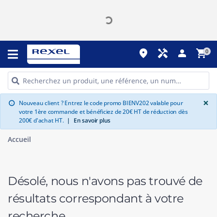
place
handyman
person
shopping_cart
0
G
×
Nouveau client ? Entrez le code promo BIENV202 valable pour
info
votre 1ère commande et bénéficiez de 20€ HT de réduction dès
200€ d'achat HT.
|
En savoir plus
Accueil
Désolé, nous n'avons pas trouvé de
résultats correspondant à votre
recherche