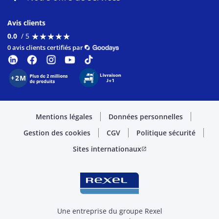
Avis clients
★
★
★
★
★
★
★
★
★
★
0.0
/ 5
0 avis clients certifiés par
Mentions légales
Données personnelles
Gestion des cookies
CGV
Politique sécurité
Sites internationaux
open_in_new
Une entreprise du groupe Rexel