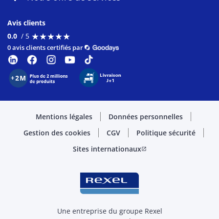
Avis clients
★
★
★
★
★
★
★
★
★
★
0.0
/ 5
0 avis clients certifiés par
Mentions légales
Données personnelles
Gestion des cookies
CGV
Politique sécurité
Sites internationaux
open_in_new
Une entreprise du groupe Rexel