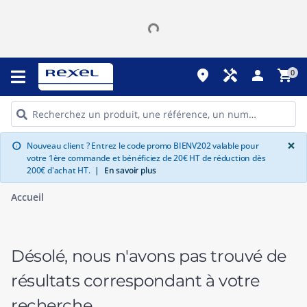
place
handyman
person
shopping_cart
0
G
×
Nouveau client ? Entrez le code promo BIENV202 valable pour
info
votre 1ère commande et bénéficiez de 20€ HT de réduction dès
200€ d'achat HT.
|
En savoir plus
Accueil
Désolé, nous n'avons pas trouvé de
résultats correspondant à votre
recherche