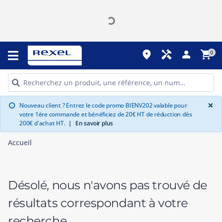
place
handyman
person
shopping_cart
0
G
×
Nouveau client ? Entrez le code promo BIENV202 valable pour
info
votre 1ère commande et bénéficiez de 20€ HT de réduction dès
200€ d'achat HT.
|
En savoir plus
Accueil
Désolé, nous n'avons pas trouvé de
résultats correspondant à votre
recherche