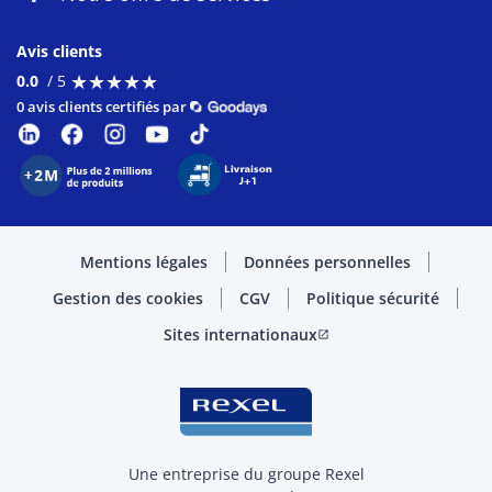
Avis clients
★
★
★
★
★
★
★
★
★
★
0.0
/ 5
0 avis clients certifiés par
Mentions légales
Données personnelles
Gestion des cookies
CGV
Politique sécurité
Sites internationaux
open_in_new
Une entreprise du groupe Rexel