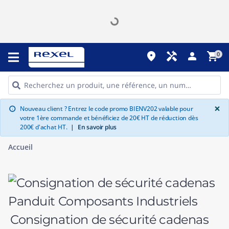
place
handyman
person
shopping_cart
0
G
×
Nouveau client ? Entrez le code promo BIENV202 valable pour
info
votre 1ère commande et bénéficiez de 20€ HT de réduction dès
200€ d'achat HT.
|
En savoir plus
Accueil
Consignation de sécurité cadenas