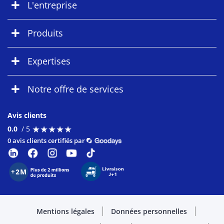
L'entreprise
Produits
Expertises
Notre offre de services
Avis clients
★
★
★
★
★
★
★
★
★
★
0.0
/ 5
0 avis clients certifiés par
Mentions légales
Données personnelles