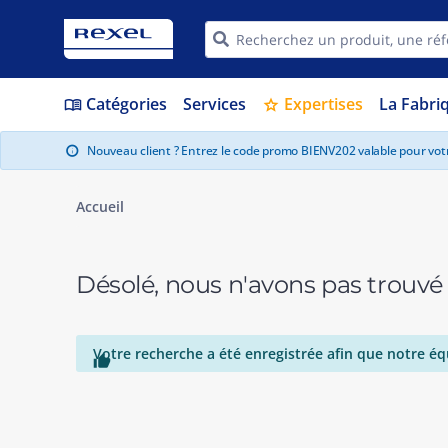
Catégories
Services
Expertises
La Fabri
menu_book
star
Nouveau client ? Entrez le code promo BIENV202 valable pour vo
info
Accueil
Désolé, nous n'avons pas trouvé
Votre recherche a été enregistrée afin que notre éq
