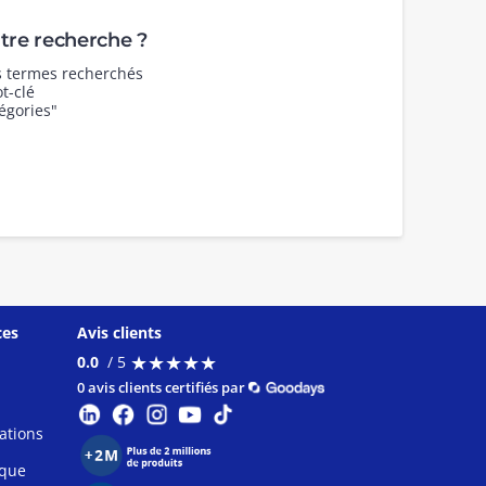
re recherche ?
es termes recherchés
t-clé
égories"
ces
Avis clients
★
★
★
★
★
★
★
★
★
★
0.0
/ 5
0 avis clients certifiés par
ations
ique