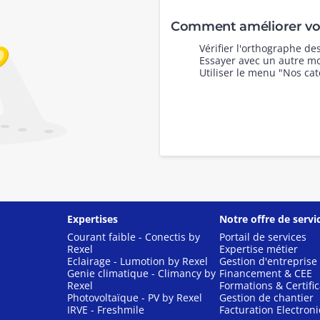
Comment améliorer vot
Vérifier l'orthographe d
Essayer avec un autre mo
Utiliser le menu "Nos cat
Expertises
Notre offre de servi
Courant faible - Conectis by
Portail de services
Rexel
Expertise métier
Eclairage - Lumotion by Rexel
Gestion d'entreprise
Genie climatique - Climancy by
Financement & CEE
Rexel
Formations & Certific
Photovoltaïque - PV by Rexel
Gestion de chantier
IRVE - Freshmile
Facturation Electron