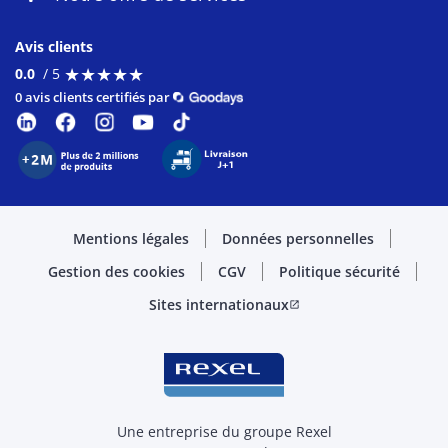
Avis clients
★
★
★
★
★
★
★
★
★
★
0.0
/ 5
0 avis clients certifiés par
Mentions légales
Données personnelles
Gestion des cookies
CGV
Politique sécurité
Sites internationaux
open_in_new
Une entreprise du groupe Rexel