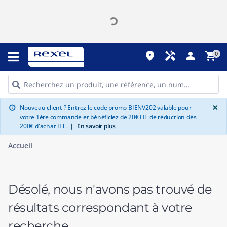
place
handyman
person
shopping_cart
0
G
×
Nouveau client ? Entrez le code promo BIENV202 valable pour
info
votre 1ère commande et bénéficiez de 20€ HT de réduction dès
200€ d'achat HT.
|
En savoir plus
Accueil
Désolé, nous n'avons pas trouvé de
résultats correspondant à votre
recherche