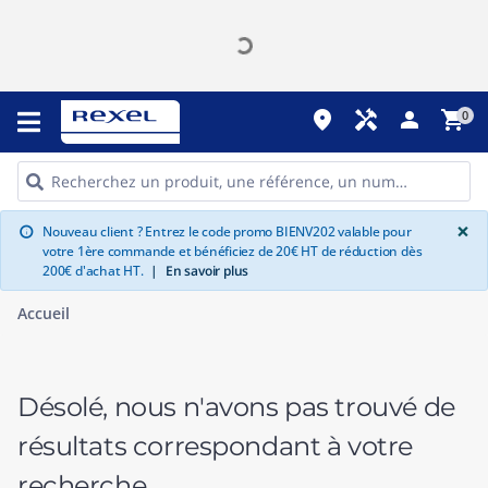
place
handyman
person
shopping_cart
0
G
×
Nouveau client ? Entrez le code promo BIENV202 valable pour
info
votre 1ère commande et bénéficiez de 20€ HT de réduction dès
200€ d'achat HT.
|
En savoir plus
Accueil
Désolé, nous n'avons pas trouvé de
résultats correspondant à votre
recherche