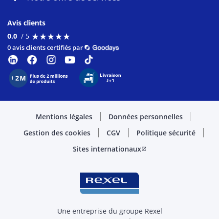
Avis clients
★
★
★
★
★
★
★
★
★
★
0.0
/ 5
0 avis clients certifiés par
Mentions légales
Données personnelles
Gestion des cookies
CGV
Politique sécurité
Sites internationaux
open_in_new
Une entreprise du groupe Rexel