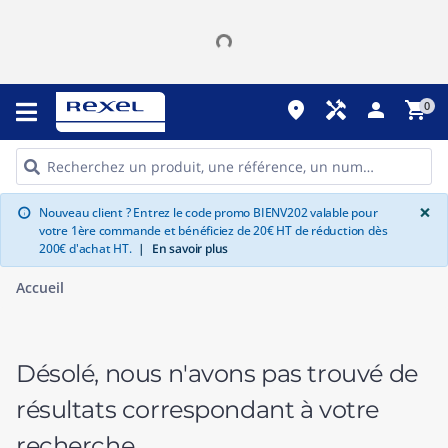
place
handyman
person
shopping_cart
0
G
×
Nouveau client ? Entrez le code promo BIENV202 valable pour
info
votre 1ère commande et bénéficiez de 20€ HT de réduction dès
200€ d'achat HT.
|
En savoir plus
Accueil
Désolé, nous n'avons pas trouvé de
résultats correspondant à votre
recherche