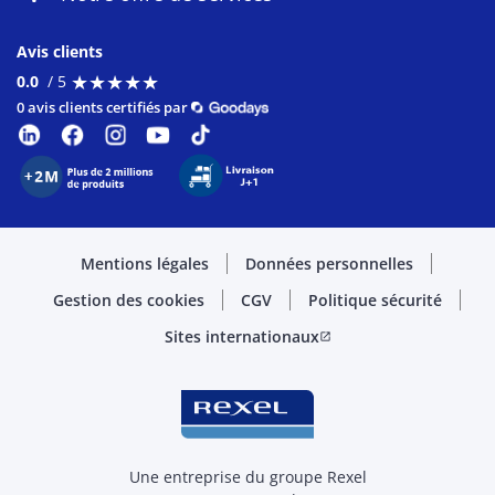
Avis clients
★
★
★
★
★
★
★
★
★
★
0.0
/ 5
0 avis clients certifiés par
Mentions légales
Données personnelles
Gestion des cookies
CGV
Politique sécurité
Sites internationaux
open_in_new
Une entreprise du groupe Rexel