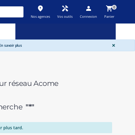
place
handyman
person
shopping_cart
0
Nos agences
Vos outils
Connexion
Panier
Nouveau
Promos
Destockage
feedback
local_offer
new_releases
GLOBA
×
n savoir plus
eur réseau Acome
echerche
"*"
r plus tard.