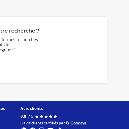
re recherche ?
es termes recherchés
t-clé
égories"
ces
Avis clients
★
★
★
★
★
★
★
★
★
★
0.0
/ 5
0 avis clients certifiés par