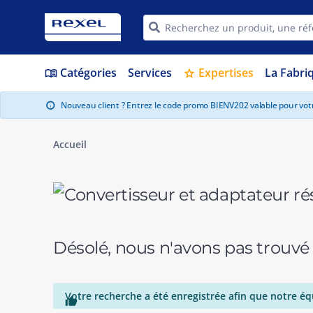
Catégories
Services
Expertises
La Fabri
menu_book
star
Nouveau client ? Entrez le code promo BIENV202 valable pour vo
info
Accueil
Désolé, nous n'avons pas trouvé
Votre recherche a été enregistrée afin que notre éq
