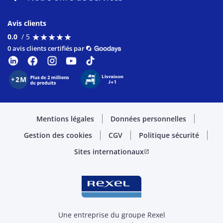
Avis clients
★
★
★
★
★
★
★
★
★
★
0.0
/ 5
0 avis clients certifiés par
Mentions légales
Données personnelles
Gestion des cookies
CGV
Politique sécurité
Sites internationaux
open_in_new
Une entreprise du groupe Rexel