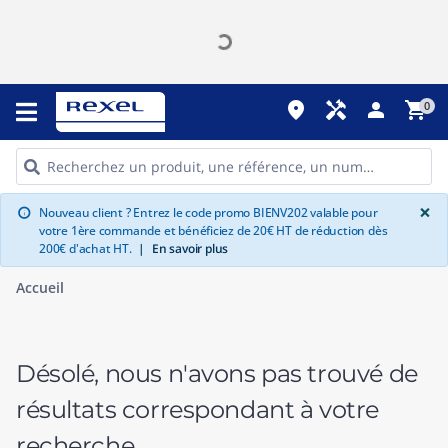
place
handyman
person
shopping_cart
0
G
×
Nouveau client ? Entrez le code promo BIENV202 valable pour
info
votre 1ère commande et bénéficiez de 20€ HT de réduction dès
200€ d'achat HT.
|
En savoir plus
Accueil
Désolé, nous n'avons pas trouvé de
résultats correspondant à votre
recherche