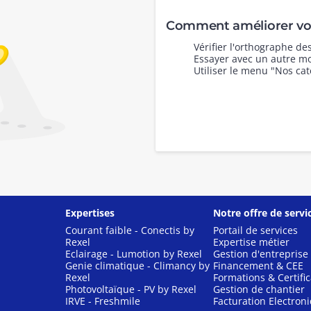
Comment améliorer vot
Vérifier l'orthographe d
Essayer avec un autre mo
Utiliser le menu "Nos cat
Expertises
Notre offre de servi
Courant faible - Conectis by
Portail de services
Rexel
Expertise métier
Eclairage - Lumotion by Rexel
Gestion d'entreprise
Genie climatique - Climancy by
Financement & CEE
Rexel
Formations & Certific
Photovoltaïque - PV by Rexel
Gestion de chantier
IRVE - Freshmile
Facturation Electron