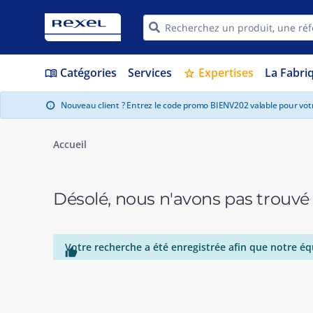
Catégories
Services
Expertises
La Fabri
menu_book
star
Nouveau client ? Entrez le code promo BIENV202 valable pour vo
info
Accueil
Désolé, nous n'avons pas trouvé
Votre recherche a été enregistrée afin que notre éq
