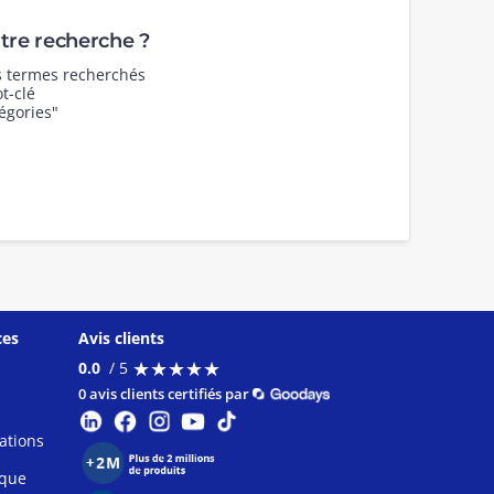
re recherche ?
es termes recherchés
t-clé
égories"
ces
Avis clients
★
★
★
★
★
★
★
★
★
★
0.0
/ 5
0 avis clients certifiés par
ations
ique