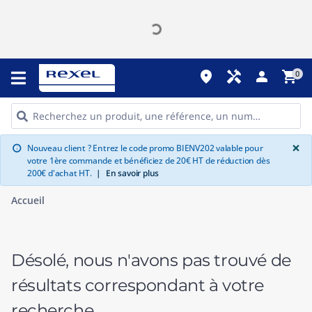
place
handyman
person
shopping_cart
0
G
×
Nouveau client ? Entrez le code promo BIENV202 valable pour
info
votre 1ère commande et bénéficiez de 20€ HT de réduction dès
200€ d'achat HT.
|
En savoir plus
Accueil
Désolé, nous n'avons pas trouvé de
résultats correspondant à votre
recherche