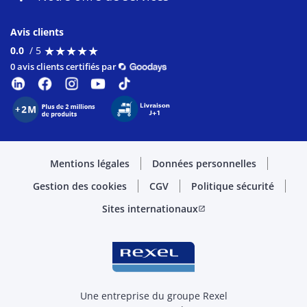
Avis clients
★
★
★
★
★
★
★
★
★
★
0.0
/ 5
0 avis clients certifiés par
Mentions légales
Données personnelles
Gestion des cookies
CGV
Politique sécurité
Sites internationaux
open_in_new
Une entreprise du groupe Rexel