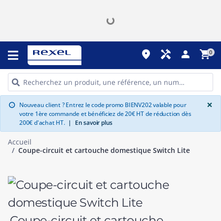
place
handyman
person
shopping_cart
0
G
×
Nouveau client ? Entrez le code promo BIENV202 valable pour
info
votre 1ère commande et bénéficiez de 20€ HT de réduction dès
200€ d'achat HT.
|
En savoir plus
Accueil
Coupe-circuit et cartouche domestique Switch Lite
Coupe-circuit et cartouche