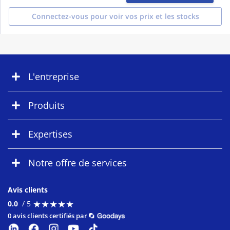
Connectez-vous pour voir vos prix et les stocks
L'entreprise
Produits
Expertises
Notre offre de services
Avis clients
★
★
★
★
★
★
★
★
★
★
0.0
/ 5
0 avis clients certifiés par