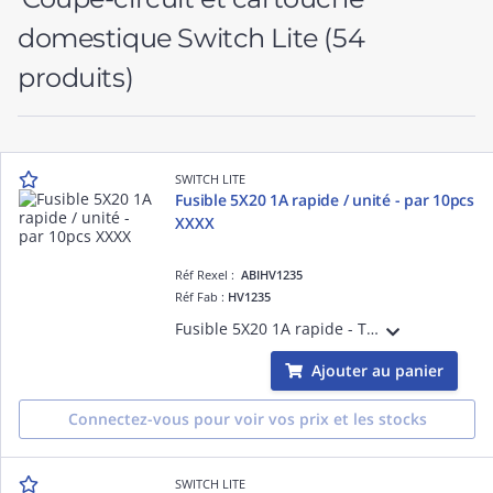
domestique Switch Lite
(54
produits)
SWITCH LITE
Fusible 5X20 1A rapide / unité - par 10pcs
XXXX
Réf Rexel :
ABIHV1235
Réf Fab :
HV1235
Fusible 5X20 1A rapide - Tarifé à l'unité, vendu par colisage 10pcs
Ajouter au panier
Connectez-vous pour voir vos prix et les stocks
SWITCH LITE