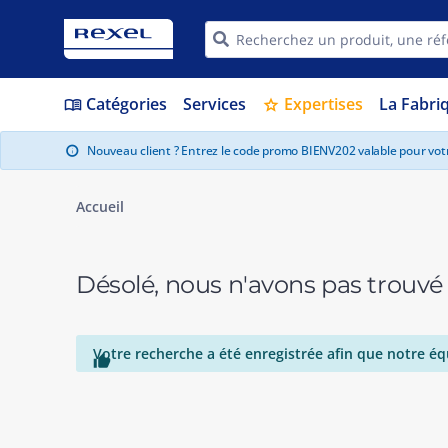
Catégories
Services
Expertises
La Fabri
menu_book
star
Nouveau client ? Entrez le code promo BIENV202 valable pour vo
info
Accueil
Désolé, nous n'avons pas trouvé
Votre recherche a été enregistrée afin que notre éq
