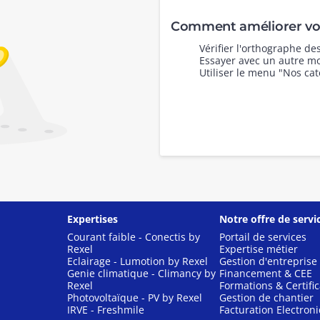
Comment améliorer vot
Vérifier l'orthographe d
Essayer avec un autre mo
Utiliser le menu "Nos cat
Expertises
Notre offre de servi
Courant faible - Conectis by
Portail de services
Rexel
Expertise métier
Eclairage - Lumotion by Rexel
Gestion d'entreprise
Genie climatique - Climancy by
Financement & CEE
Rexel
Formations & Certific
Photovoltaïque - PV by Rexel
Gestion de chantier
IRVE - Freshmile
Facturation Electron