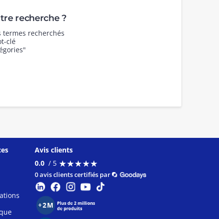
re recherche ?
es termes recherchés
t-clé
égories"
ces
Avis clients
★
★
★
★
★
★
★
★
★
★
0.0
/ 5
0 avis clients certifiés par
ations
ique