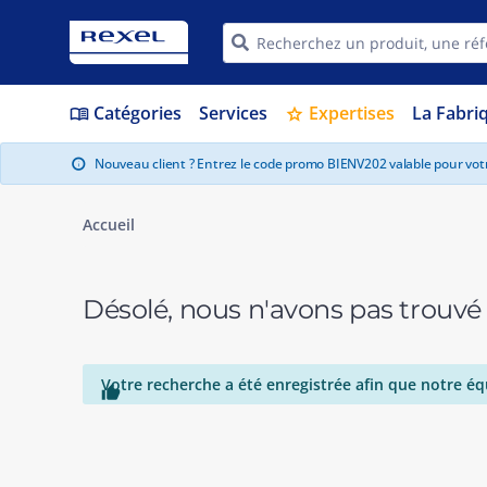
Catégories
Services
Expertises
La Fabri
menu_book
star
Nouveau client ? Entrez le code promo BIENV202 valable pour vo
info
Accueil
Désolé, nous n'avons pas trouvé
Votre recherche a été enregistrée afin que notre éq
