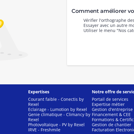
Comment améliorer vot
Vérifier l'orthographe d
Essayer avec un autre mo
Utiliser le menu "Nos cat
Expertises
Notre offre de servi
Courant faible - Conectis by
Portail de services
Rexel
Expertise métier
Eclairage - Lumotion by Rexel
Gestion d'entreprise
Genie climatique - Climancy by
Financement & CEE
Rexel
Formations & Certific
Photovoltaïque - PV by Rexel
Gestion de chantier
IRVE - Freshmile
Facturation Electron