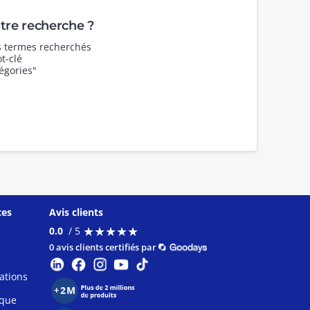
re recherche ?
es termes recherchés
t-clé
égories"
ces
Avis clients
★
★
★
★
★
★
★
★
★
★
0.0
/ 5
0 avis clients certifiés par
ations
ique