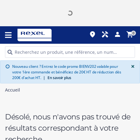
place
handyman
person
shopping_cart
0
G
×
Nouveau client ? Entrez le code promo BIENV202 valable pour
info
votre 1ère commande et bénéficiez de 20€ HT de réduction dès
200€ d'achat HT.
|
En savoir plus
Accueil
Désolé, nous n'avons pas trouvé de
résultats correspondant à votre
recherche