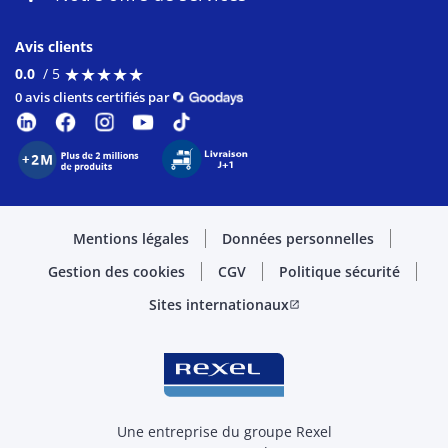
Avis clients
★
★
★
★
★
★
★
★
★
★
0.0
/ 5
0 avis clients certifiés par
Mentions légales
Données personnelles
Gestion des cookies
CGV
Politique sécurité
Sites internationaux
open_in_new
Une entreprise du groupe Rexel